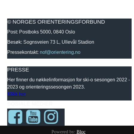
© NORGES ORIENTERINGSFORBUND
Post: Postboks 5000, 0840 Oslo
Besøk: Sognsveien 73 L, Ullevål Stadion
Pressekontakt:
nof@orientering.no
PRESSE
Her finner du nøkkelinformasjon for ski-o sesongen 2022 -
2023 og orienteringssesongen 2023.
Klikk her
SOSIALE MEDIER
Powered by:
Bloc