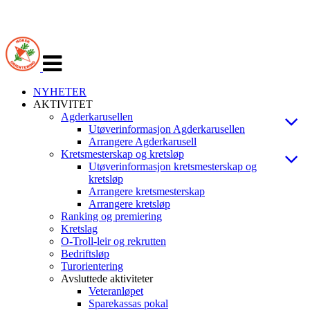
Veksle
navigasjon
NYHETER
AKTIVITET
Agderkarusellen
Utøverinformasjon Agderkarusellen
Arrangere Agderkarusell
Kretsmesterskap og kretsløp
Utøverinformasjon kretsmesterskap og
kretsløp
Arrangere kretsmesterskap
Arrangere kretsløp
Ranking og premiering
Kretslag
O-Troll-leir og rekrutten
Bedriftsløp
Turorientering
Avsluttede aktiviteter
Veteranløpet
Sparekassas pokal