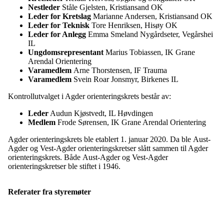
Nestleder
Ståle Gjelsten, Kristiansand OK
Leder for Kretslag
Marianne Andersen, Kristiansand OK
Leder for Teknisk
Tore Henriksen, Hisøy OK
Leder for Anlegg
Emma Smeland Nygårdseter, Vegårshei
IL
Ungdomsrepresentant
Marius Tobiassen, IK Grane
Arendal Orientering
Varamedlem
Arne Thorstensen, IF Trauma
Varamedlem
Svein Roar Jonsmyr, Birkenes IL
Kontrollutvalget i Agder orienteringskrets består av:
Leder
Audun Kjøstvedt, IL Høvdingen
Medlem
Frode Sørensen, IK Grane Arendal Orientering
Agder orienteringskrets ble etablert 1. januar 2020. Da ble Aust-
Agder og Vest-Agder orienteringskretser slått sammen til Agder
orienteringskrets. Både Aust-Agder og Vest-Agder
orienteringskretser ble stiftet i 1946.
Referater fra styremøter