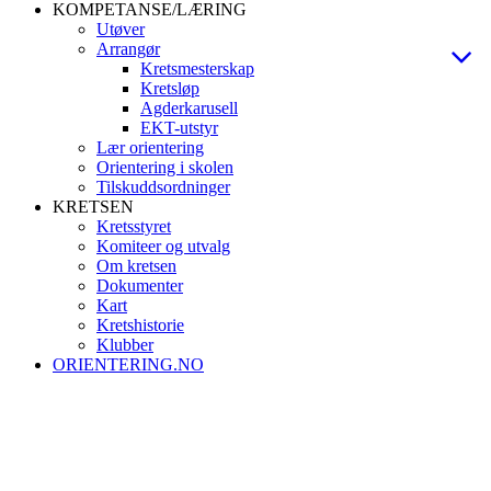
KOMPETANSE/LÆRING
Utøver
Arrangør
Kretsmesterskap
Kretsløp
Agderkarusell
EKT-utstyr
Lær orientering
Orientering i skolen
Tilskuddsordninger
KRETSEN
Kretsstyret
Komiteer og utvalg
Om kretsen
Dokumenter
Kart
Kretshistorie
Klubber
ORIENTERING.NO