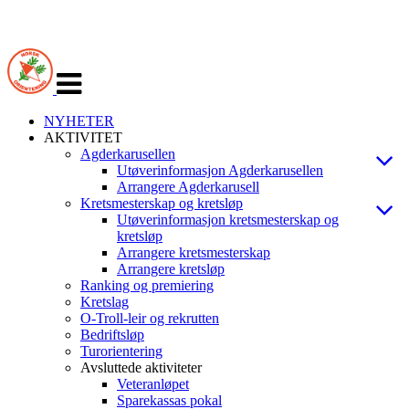
Veksle
navigasjon
NYHETER
AKTIVITET
Agderkarusellen
Utøverinformasjon Agderkarusellen
Arrangere Agderkarusell
Kretsmesterskap og kretsløp
Utøverinformasjon kretsmesterskap og
kretsløp
Arrangere kretsmesterskap
Arrangere kretsløp
Ranking og premiering
Kretslag
O-Troll-leir og rekrutten
Bedriftsløp
Turorientering
Avsluttede aktiviteter
Veteranløpet
Sparekassas pokal