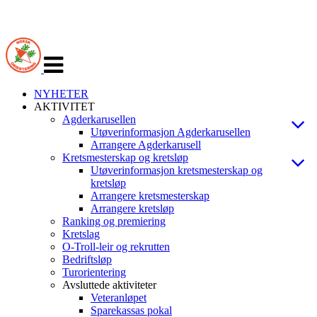
Veksle
navigasjon
NYHETER
AKTIVITET
Agderkarusellen
Utøverinformasjon Agderkarusellen
Arrangere Agderkarusell
Kretsmesterskap og kretsløp
Utøverinformasjon kretsmesterskap og
kretsløp
Arrangere kretsmesterskap
Arrangere kretsløp
Ranking og premiering
Kretslag
O-Troll-leir og rekrutten
Bedriftsløp
Turorientering
Avsluttede aktiviteter
Veteranløpet
Sparekassas pokal