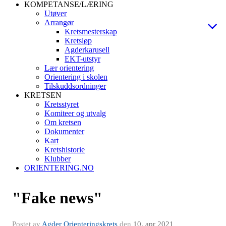
KOMPETANSE/LÆRING
Utøver
Arrangør
Kretsmesterskap
Kretsløp
Agderkarusell
EKT-utstyr
Lær orientering
Orientering i skolen
Tilskuddsordninger
KRETSEN
Kretsstyret
Komiteer og utvalg
Om kretsen
Dokumenter
Kart
Kretshistorie
Klubber
ORIENTERING.NO
"Fake news"
Postet av
Agder Orienteringskrets
den
10. apr 2021