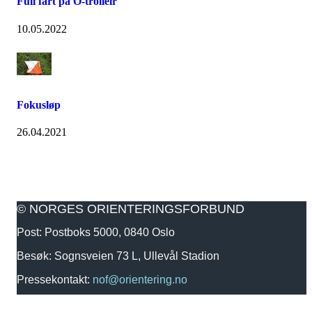
Full fart på O-trolleir
10.05.2022
Fokusløp
26.04.2021
© NORGES ORIENTERINGSFORBUND
Post: Postboks 5000, 0840 Oslo
Besøk: Sognsveien 73 L, Ullevål Stadion
Pressekontakt:
nof@orientering.no