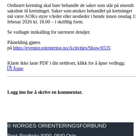
Ordinært kretsting skal bare behandle de saker som står på utsendt
saksliste til kretstinget. Saker som ønskes behandlet på kretstinget
må være AOKs styre v/leder eller nestleder i hende innen onsdag 1
februar 2026 kl. 18.00 – i skriftlig form.
Se vedlagte innkalling for nærmere detaljer.
Påmelding gjøres
på
https://eventor.orientering.no/Activities/Show/6535
Klarte ikke laste PDF i din nettleser, klikk for å åpne vedlegg:
Åpne
Logg inn for å skrive en kommentar.
© NORGES ORIENTERINGSFORBUND
Post: Postboks 5000, 0840 Oslo