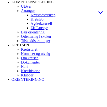
KOMPETANSE/LÆRING
Utøver
Arrangør
Kretsmesterskap
Kretsløp
Agderkarusell
EKT-utstyr
Lær orientering
Orientering i skolen
Tilskuddsordninger
KRETSEN
Kretsstyret
Komiteer og utvalg
Om kretsen
Dokumenter
Kart
Kretshistorie
Klubber
ORIENTERING.NO