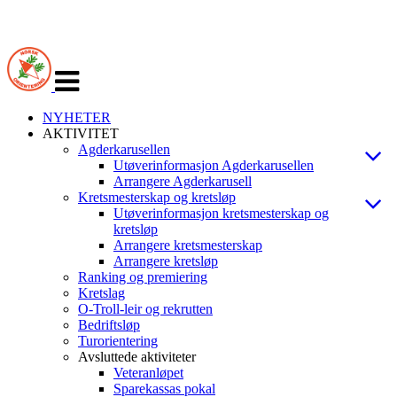
Veksle
navigasjon
NYHETER
AKTIVITET
Agderkarusellen
Utøverinformasjon Agderkarusellen
Arrangere Agderkarusell
Kretsmesterskap og kretsløp
Utøverinformasjon kretsmesterskap og
kretsløp
Arrangere kretsmesterskap
Arrangere kretsløp
Ranking og premiering
Kretslag
O-Troll-leir og rekrutten
Bedriftsløp
Turorientering
Avsluttede aktiviteter
Veteranløpet
Sparekassas pokal