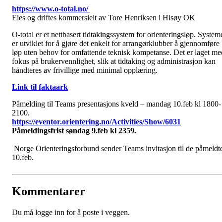
https://www.o-total.no/
Eies og driftes kommersielt av Tore Henriksen i Hisøy OK
O-total er et nettbasert tidtakingssystem for orienteringsløp. System
er utviklet for å gjøre det enkelt for arrangørklubber å gjennomføre
løp uten behov for omfattende teknisk kompetanse. Det er laget me
fokus på brukervennlighet, slik at tidtaking og administrasjon kan
håndteres av frivillige med minimal opplæring.
Link til faktaark
Påmelding til Teams presentasjons kveld – mandag 10.feb kl 1800-
2100.
https://eventor.orientering.no/Activities/Show/6031
Påmeldingsfrist søndag 9.feb kl 2359.
Norge Orienteringsforbund sender Teams invitasjon til de påmeldt
10.feb.
Kommentarer
Du må logge inn for å poste i veggen.