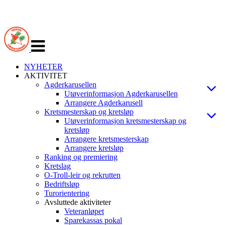
Veksle
navigasjon
NYHETER
AKTIVITET
Agderkarusellen
Utøverinformasjon Agderkarusellen
Arrangere Agderkarusell
Kretsmesterskap og kretsløp
Utøverinformasjon kretsmesterskap og
kretsløp
Arrangere kretsmesterskap
Arrangere kretsløp
Ranking og premiering
Kretslag
O-Troll-leir og rekrutten
Bedriftsløp
Turorientering
Avsluttede aktiviteter
Veteranløpet
Sparekassas pokal